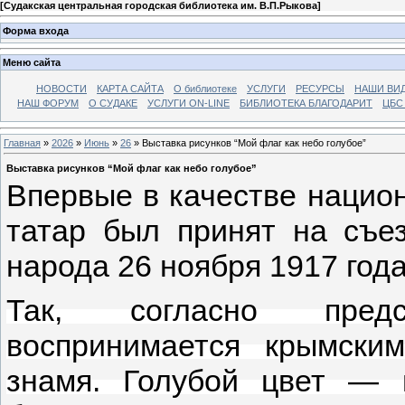
[
Судакская центральная городская библиотека им. В.П.Рыкова
]
Форма входа
Меню сайта
НОВОСТИ
КАРТА САЙТА
О библиотеке
УСЛУГИ
РЕСУРСЫ
НАШИ ВИ
НАШ ФОРУМ
О СУДАКЕ
УСЛУГИ ON-LINE
БИБЛИОТЕКА БЛАГОДАРИТ
ЦБС
Главная
»
2026
»
Июнь
»
26
» Выставка рисунков “Мой флаг как небо голубое”
Выставка рисунков “Мой флаг как небо голубое”
Впервые в качестве нацио
татар был принят на съез
народа 26 ноября 1917 года
Так, согласно предс
воспринимается крымски
знамя. Голубой цвет — 