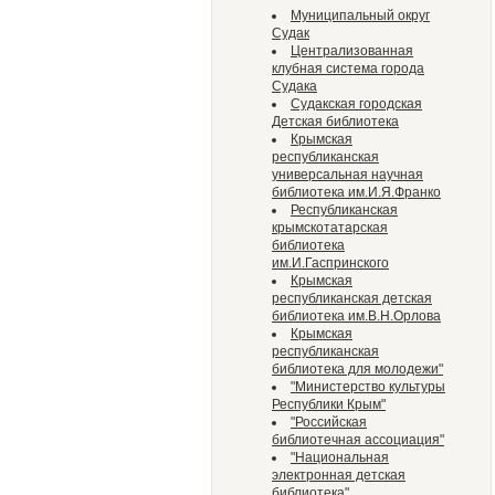
Муниципальный округ
Судак
Централизованная
клубная система города
Судака
Судакская городская
Детская библиотека
Крымская
республиканская
универсальная научная
библиотека им.И.Я.Франко
Республиканская
крымскотатарская
библиотека
им.И.Гаспринского
Крымская
республиканская детская
библиотека им.В.Н.Орлова
Крымская
республиканская
библиотека для молодежи"
"Министерство культуры
Республики Крым"
"Российская
библиотечная ассоциация"
"Национальная
электронная детская
библиотека"