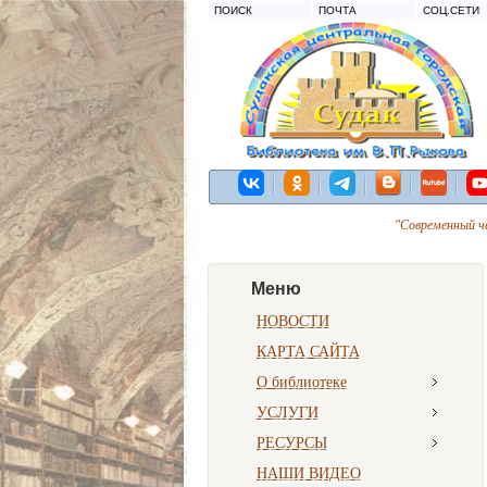
ПОИСК
ПОЧТА
СОЦ.СЕТИ
"Современный ч
Меню
НОВОСТИ
КАРТА САЙТА
О библиотеке
УСЛУГИ
РЕСУРСЫ
НАШИ ВИДЕО