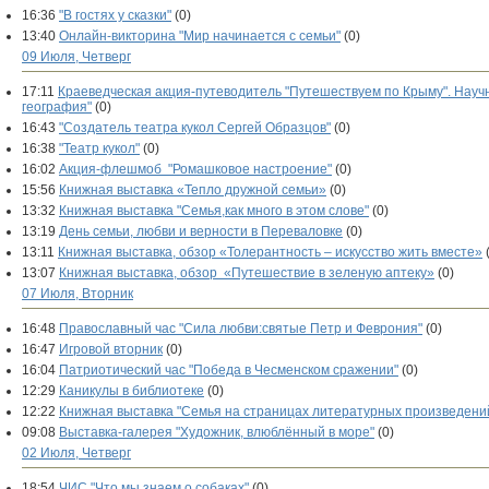
16:36
"В гостях у сказки"
(0)
13:40
Онлайн-викторина "Мир начинается с семьи"
(0)
09 Июля, Четверг
17:11
Краеведческая акция-путеводитель "Путешествуем по Крыму". Нау
география"
(0)
16:43
"Создатель театра кукол Сергей Образцов"
(0)
16:38
"Театр кукол"
(0)
16:02
Акция-флешмоб "Ромашковое настроение"
(0)
15:56
Книжная выставка «Тепло дружной семьи»
(0)
13:32
Книжная выставка "Семья,как много в этом слове"
(0)
13:19
День семьи, любви и верности в Переваловке
(0)
13:11
Книжная выставка, обзор «Толерантность – искусство жить вместе»
13:07
Книжная выставка, обзор «Путешествие в зеленую аптеку»
(0)
07 Июля, Вторник
16:48
Православный час "Сила любви:святые Петр и Феврония"
(0)
16:47
Игровой вторник
(0)
16:04
Патриотический час "Победа в Чесменском сражении"
(0)
12:29
Каникулы в библиотеке
(0)
12:22
Книжная выставка "Семья на страницах литературных произведени
09:08
Выставка-галерея "Художник, влюблённый в море"
(0)
02 Июля, Четверг
18:54
ЧИС "Что мы знаем о собаках"
(0)