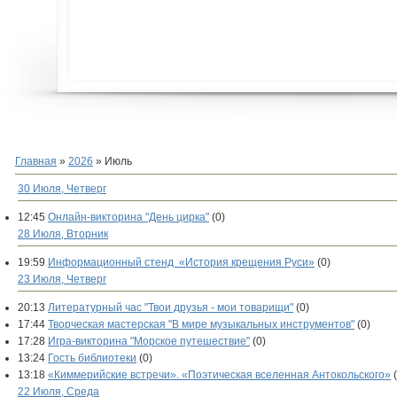
Главная
»
2026
»
Июль
30 Июля, Четверг
12:45
Онлайн-викторина "День цирка"
(0)
28 Июля, Вторник
19:59
Информационный стенд «История крещения Руси»
(0)
23 Июля, Четверг
20:13
Литературный час "Твои друзья - мои товарищи"
(0)
17:44
Творческая мастерская "В мире музыкальных инструментов"
(0)
17:28
Игра-викторина "Морское путешествие"
(0)
13:24
Гость библиотеки
(0)
13:18
«Киммерийские встречи». «Поэтическая вселенная Антокольского»
22 Июля, Среда