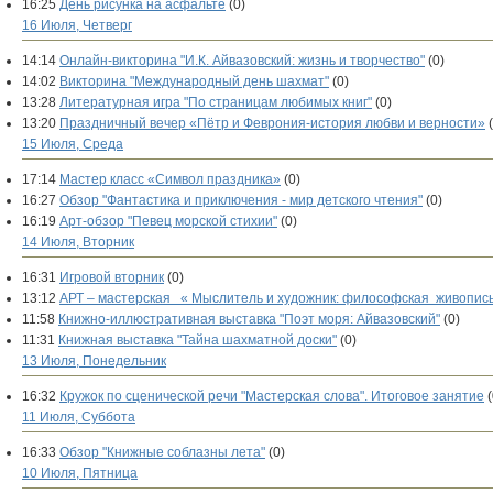
16:25
День рисунка на асфальте
(0)
16 Июля, Четверг
14:14
Онлайн-викторина "И.К. Айвазовский: жизнь и творчество"
(0)
14:02
Викторина "Международный день шахмат"
(0)
13:28
Литературная игра "По страницам любимых книг"
(0)
13:20
Праздничный вечер «Пётр и Феврония-история любви и верности»
15 Июля, Среда
17:14
Мастер класс «Символ праздника»
(0)
16:27
Обзор "Фантастика и приключения - мир детского чтения"
(0)
16:19
Арт-обзор "Певец морской стихии"
(0)
14 Июля, Вторник
16:31
Игровой вторник
(0)
13:12
АРТ – мастерская « Мыслитель и художник: философская живопис
11:58
Книжно-иллюстративная выставка "Поэт моря: Айвазовский"
(0)
11:31
Книжная выставка "Тайна шахматной доски"
(0)
13 Июля, Понедельник
16:32
Кружок по сценической речи "Мастерская слова". Итоговое занятие
(
11 Июля, Суббота
16:33
Обзор "Книжные соблазны лета"
(0)
10 Июля, Пятница