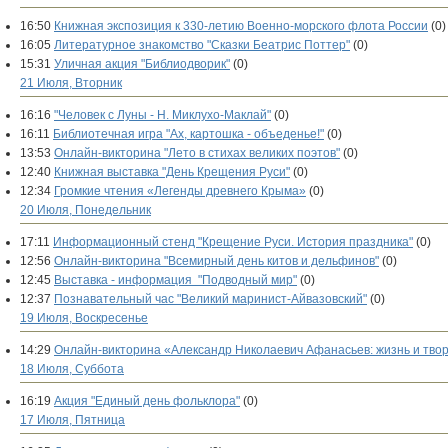
16:50
Книжная экспозиция к 330-летию Военно-морского флота России
(0)
16:05
Литературное знакомство "Сказки Беатрис Поттер"
(0)
15:31
Уличная акция "Библиодворик"
(0)
21 Июля, Вторник
16:16
"Человек с Луны - Н. Миклухо-Маклай"
(0)
16:11
Библиотечная игра "Ах, картошка - объеденье!"
(0)
13:53
Онлайн-викторина "Лето в стихах великих поэтов"
(0)
12:40
Книжная выставка "День Крещения Руси"
(0)
12:34
Громкие чтения «Легенды древнего Крыма»
(0)
20 Июля, Понедельник
17:11
Информационный стенд "Крещение Руси. История праздника"
(0)
12:56
Онлайн-викторина "Всемирный день китов и дельфинов"
(0)
12:45
Выставка - информация "Подводный мир"
(0)
12:37
Познавательный час "Великий маринист-Айвазовский"
(0)
19 Июля, Воскресенье
14:29
Онлайн-викторина «Александр Николаевич Афанасьев: жизнь и тво
18 Июля, Суббота
16:19
Акция "Единый день фольклора"
(0)
17 Июля, Пятница