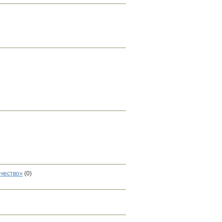
рчество»
(0)