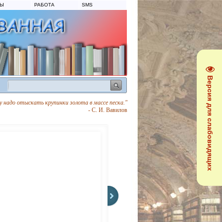
ТЫ
РАБОТА
SMS
Версия для слабовидящих
 надо отыскать крупинки золота в массе песка."
- С. И. Вавилов