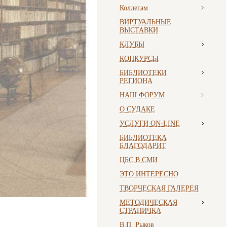
Коллегам
ВИРТУАЛЬНЫЕ
ВЫСТАВКИ
КЛУБЫ
КОНКУРСЫ
БИБЛИОТЕКИ
РЕГИОНА
НАШ ФОРУМ
О СУДАКЕ
УСЛУГИ ON-LINE
БИБЛИОТЕКА
БЛАГОДАРИТ
ЦБС В СМИ
ЭТО ИНТЕРЕСНО
ТВОРЧЕСКАЯ ГАЛЕРЕЯ
МЕТОДИЧЕСКАЯ
СТРАНИЧКА
В.П. Рыков