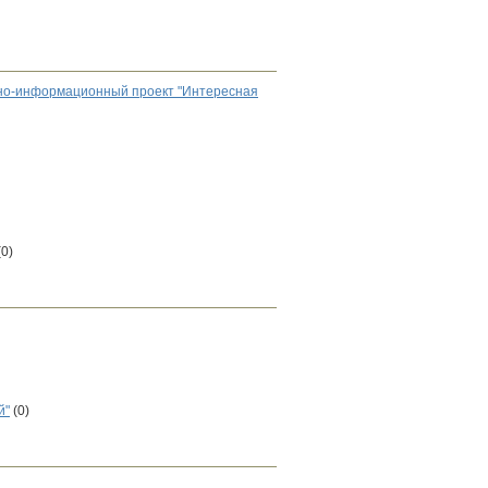
чно-информационный проект "Интересная
(0)
й"
(0)