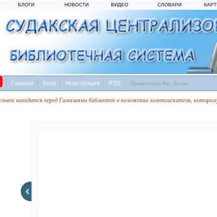
БЛОГИ
НОВОСТИ
ВИДЕО
СЛОВАРИ
КАР
Главная
Вход
Регистрация
RSS
Приветствую Вас
,
Гость
еловек находится перед Гималаями библиотек в положении золотоискателя, которому