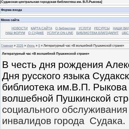
[
Судакская центральная городская библиотека им. В.П.Рыкова
]
Форма входа
Меню сайта
НОВОСТИ
КАРТА САЙТА
О библиотеке
УСЛУГИ
РЕСУРСЫ
НАШИ ВИ
НАШ ФОРУМ
О СУДАКЕ
УСЛУГИ ON-LINE
БИБЛИОТЕКА БЛАГОДАРИТ
ЦБС
Главная
»
2026
»
Июнь
»
8
» Литературный час «В волшебной Пушкинской стране»
Литературный час «В волшебной Пушкинской стране»
В честь дня рождения Але
Дня русского языка Судакс
библиотека им.В.П. Рыков
волшебной Пушкинской ст
социального обслуживания 
инвалидов города Судака.