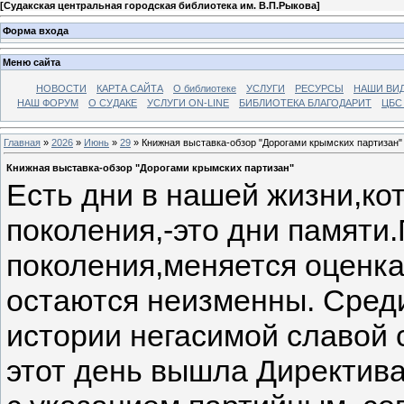
[
Судакская центральная городская библиотека им. В.П.Рыкова
]
Форма входа
Меню сайта
НОВОСТИ
КАРТА САЙТА
О библиотеке
УСЛУГИ
РЕСУРСЫ
НАШИ ВИ
НАШ ФОРУМ
О СУДАКЕ
УСЛУГИ ON-LINE
БИБЛИОТЕКА БЛАГОДАРИТ
ЦБС
Главная
»
2026
»
Июнь
»
29
» Книжная выставка-обзор "Дорогами крымских партизан"
Книжная выставка-обзор "Дорогами крымских партизан"
Есть дни в нашей жизни,ко
поколения,-это дни памяти
поколения,меняется оценка
остаются неизменны. Сред
истории негасимой славой 
этот день вышла Директив