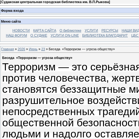
[
Судакская центральная городская библиотека им. В.П.Рыкова
]
Форма входа
Меню сайта
НОВОСТИ
КАРТА САЙТА
О библиотеке
УСЛУГИ
РЕСУРСЫ
НАШИ ВИ
НАШ ФОРУМ
О СУДАКЕ
УСЛУГИ ON-LINE
БИБЛИОТЕКА БЛАГОДАРИТ
ЦБС
Главная
»
2026
»
Июнь
»
23
» Беседа «Терроризм — угроза обществу»
Беседа «Терроризм — угроза обществу»
Терроризм — это серьёзная
против человечества, жерт
становятся беззащитные м
разрушительное воздейств
непосредственных трагедий
общественной безопасност
людьми и надолго оставляе