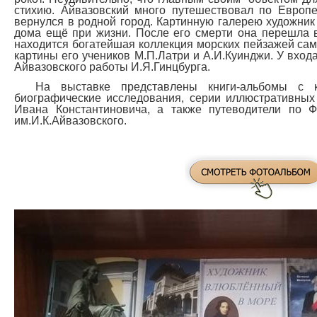
стихию. Айвазовский много путешествовал по Европе,
вернулся в родной город. Картинную галерею художник 
дома ещё при жизни. После его смерти она перешла в
находится богатейшая коллекция морских пейзажей само
картины его учеников М.П.Латри и А.И.Куинджи. У вход
Айвазовского работы И.Я.Гинцбурга.
На выставке представлены книги-альбомы с ка
биографические исследования, серии иллюстративных 
Ивана Константиновича, а также путеводители по Ф
им.И.К.Айвазовского.