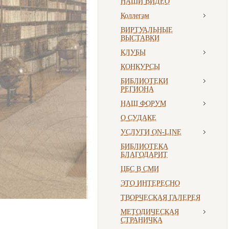
НАШИ ВИДЕО
Коллегам
ВИРТУАЛЬНЫЕ
ВЫСТАВКИ
КЛУБЫ
КОНКУРСЫ
БИБЛИОТЕКИ
РЕГИОНА
НАШ ФОРУМ
О СУДАКЕ
УСЛУГИ ON-LINE
БИБЛИОТЕКА
БЛАГОДАРИТ
ЦБС В СМИ
ЭТО ИНТЕРЕСНО
ТВОРЧЕСКАЯ ГАЛЕРЕЯ
МЕТОДИЧЕСКАЯ
СТРАНИЧКА