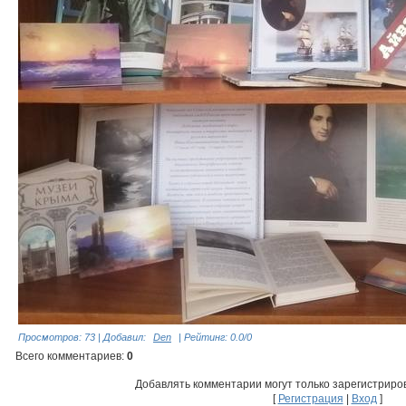
Просмотров
: 73 |
Добавил
:
Den
|
Рейтинг
:
0.0
/
0
Всего комментариев
:
0
Добавлять комментарии могут только зарегистриро
[
Регистрация
|
Вход
]