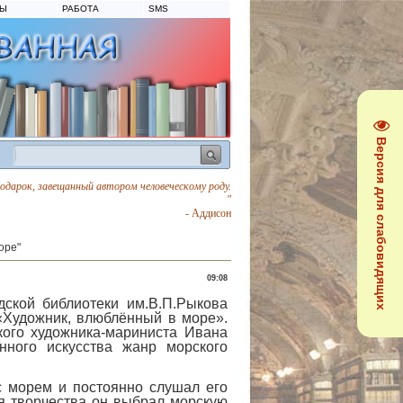
ТЫ
РАБОТА
SMS
Версия для слабовидящих
 подарок, завещанный автором человеческому роду.
"
- Аддисон
оре"
09:08
кой библиотеки им.В.П.Рыкова
«Художник, влюблённый в море».
ого художника-мариниста Ивана
енного искусства жанр морского
 морем и постоянно слушал его
ля творчества он выбрал морскую