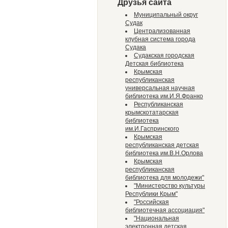
Друзья сайта
Муниципальный округ
Судак
Централизованная
клубная система города
Судака
Судакская городская
Детская библиотека
Крымская
республиканская
универсальная научная
библиотека им.И.Я.Франко
Республиканская
крымскотатарская
библиотека
им.И.Гаспринского
Крымская
республиканская детская
библиотека им.В.Н.Орлова
Крымская
республиканская
библиотека для молодежи"
"Министерство культуры
Республики Крым"
"Российская
библиотечная ассоциация"
"Национальная
электронная детская