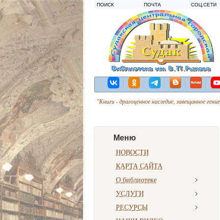
ПОИСК
ПОЧТА
СОЦ.СЕТИ
"Книги - драгоценное наследие, завещанное гени
Меню
НОВОСТИ
КАРТА САЙТА
О библиотеке
УСЛУГИ
РЕСУРСЫ