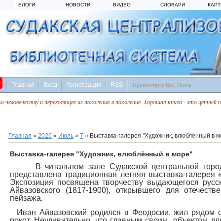
БЛОГИ
НОВОСТИ
ВИДЕО
СЛОВАРИ
КАР
Главная
Вход
Регистрация
RSS
Приветствую Вас
,
Гость
ем человечеству и переходящее из поколения в поколение. Хорошая книга - это ценный
Главная
»
2026
»
Июль
»
7
» Выставка-галерея "Художник, влюблённый в м
Выставка-галерея "Художник, влюблённый в море"
В читальном зале Судакской центральной городс
представлена традиционная летняя выставка-галерея 
Экспозиция посвящена творчеству выдающегося русск
Айвазовского (1817-1900), открывшего для отечеств
пейзажа.
Иван Айвазовский родился в Феодосии, жил рядом с
рокот. Неудивительно, что главным своим объектом д