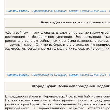
Читать далее...
| Просмотров: 86 | Добавил:
Sanlight
| Дата:
12 Мая 2026
|
Акция «Детям войны – с любовью и б
«Дети войны» — эти слова вызывают в нас целую гамму чувств
восхищение и безграничное уважение. Это поколение, чь
растоптано сапогом войны, чьи игры были заменены страхом,
— звуками сирен. Они не выбирали эту участь, но им пришлос
ад, чтобы мы сегодня могли услышать их голоса, их истории, их 
Читать далее...
| Просмотров: 91 | Добавил:
Sanlight
| Дата:
12 Мая 2026
|
«Город Судак. Весна освобождения. Подвиг
В преддверии 9 мая в Переваловской сельской библиотеке сов
Переваловским сельским клубом прошел просмотр документ
ролика «Город Судак. Весна освобождения. Подвиг советского 
приуроченного к торжественному открытию отреставриро