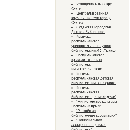
Муниципальный округ
Судак
Централизованная
клубная система города
Судака
Судакская городская
Детская библиотека
Крымская
республиканская
универсальная научная
библиотека им.И.Я.Франко
Республиканская
крымскотатарская
библиотека
им.И.Гаспринского
Крымская
республиканская детская
библиотека им.В.Н.Орлова
Крымская
республиканская
библиотека для молодежи"
"Министерство культуры
Республики Крым"
"Российская
библиотечная ассоциация"
"Национальная
электронная детская
библиотека"