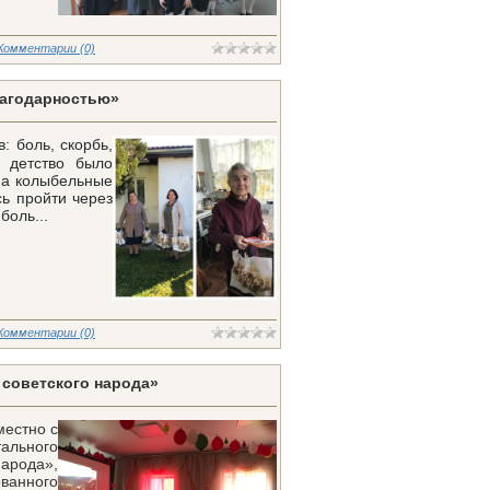
Комментарии (0)
лагодарностью»
: боль, скорбь,
е детство было
 а колыбельные
ь пройти через
боль...
Комментарии (0)
 советского народа»
местно с
ального
народа»,
ванного