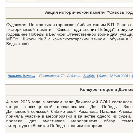
Акция исторической памяти "Сквозь год
Судакская Центральная городская библиотека им.В.П. Рыков
исторической памяти
"Сквозь года звенит Победа", приу
годовщине Победы в Великой Отечественной войне
для
учащих
МБОУ Школы №3 с крымскотатарским языком обучения ( у
Веджатова)...
Читать далее...
| Просмотров: 72 | Добавил:
Sanlight
| Дата:
12 Мая 2026
|
Конкурс чтецов в Дачно
4 мая 2026 года в актовом зале Дачновской СОШ состоялся 
чтецов, посвященный празднованию Дня Победы. Зав
Дачновской сельской библиотекой Романова Наталья Алекса
приняла участие в мероприятии в качестве одного из судей.
провела для участников мероприятия обзор темати
литературы «Великая Победа: хроники истории»...