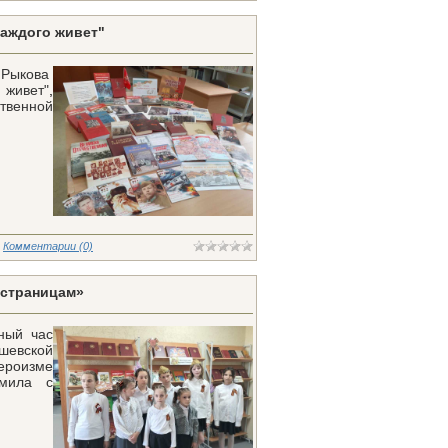
каждого живет"
 Рыкова
 живет"
,
твенной
Комментарии (0)
 страницам»
ный час
шевской
ероизме
омила с