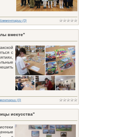
Комментарии (0)
злы вместе"
кской
ться с
ятиях,
ольные
решить
ментарии (0)
ицы искусства"
иотеки
ценные
ена к