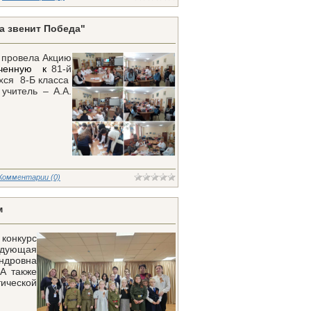
а звенит Победа"
а провела
Акцию
роченную к
81-й
ся 8-Б класса
читель – А.А.
Комментарии (0)
м
конкурс
едующая
ндровна
 А также
ческой