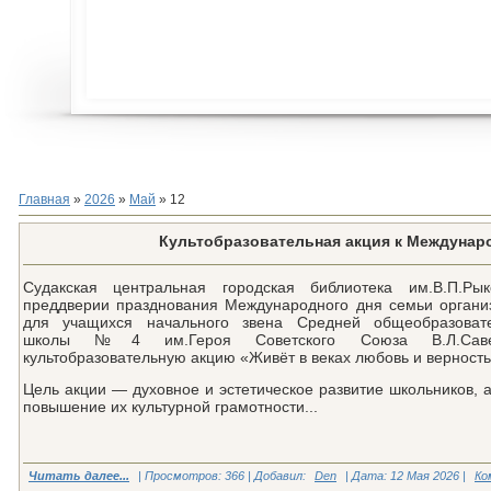
Главная
»
2026
»
Май
»
12
Культобразовательная акция к Междунар
Судакская центральная городская библиотека им.В.П.Ры
преддверии празднования Международного дня семьи органи
для учащихся начального звена Средней общеобразоват
школы №4 им.Героя Советского Союза В.Л.Саве
культобразовательную акцию «Живёт в веках любовь и верность
Цель акции — духовное и эстетическое развитие школьников, а
повышение их культурной грамотности...
Читать далее...
| Просмотров: 366 | Добавил:
Den
| Дата:
12 Мая 2026
|
Ко