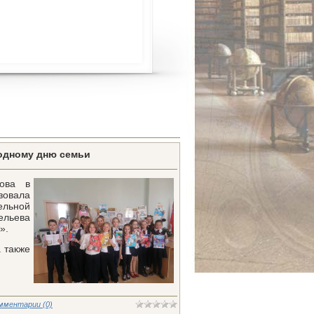
одному дню семьи
кова в
зовала
ельной
льева
».
 также
мментарии (0)