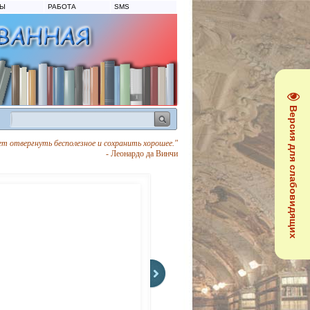
ТЫ
РАБОТА
SMS
Версия для слабовидящих
ет отвергнуть бесполезное и сохранить хорошее."
- Леонардо да Винчи