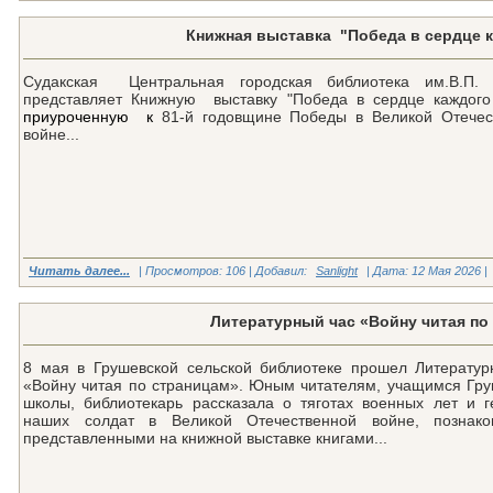
Книжная выставка "Победа в сердце 
Судакская Центральная городская библиотека им.В.П.
представляет
Книжную выставку
"Победа в сердце каждого
приуроченную к
81-й годовщине Победы в Великой Отечес
войне...
Читать далее...
| Просмотров: 106 | Добавил:
Sanlight
| Дата:
12 Мая 2026
|
Литературный час «Войну читая по
8 мая в Грушевской сельской библиотеке прошел Литератур
«Войну читая по страницам». Юным читателям, учащимся Гру
школы, библиотекарь рассказала о тяготах военных лет и г
наших солдат в Великой Отечественной войне, познак
представленными на книжной выставке книгами...