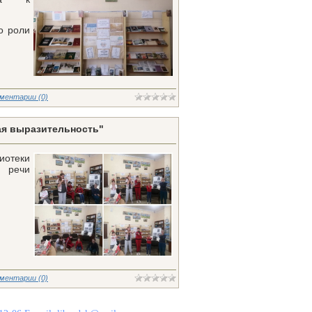
о роли
ментарии (0)
ая выразительность"
иотеки
й речи
ментарии (0)