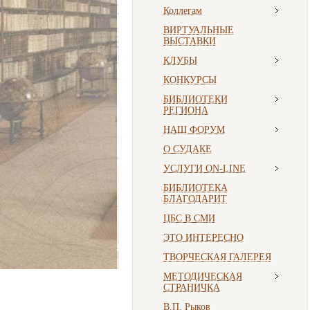
Коллегам
ВИРТУАЛЬНЫЕ
ВЫСТАВКИ
КЛУБЫ
КОНКУРСЫ
БИБЛИОТЕКИ
РЕГИОНА
НАШ ФОРУМ
О СУДАКЕ
УСЛУГИ ON-LINE
БИБЛИОТЕКА
БЛАГОДАРИТ
ЦБС В СМИ
ЭТО ИНТЕРЕСНО
ТВОРЧЕСКАЯ ГАЛЕРЕЯ
МЕТОДИЧЕСКАЯ
СТРАНИЧКА
В.П. Рыков