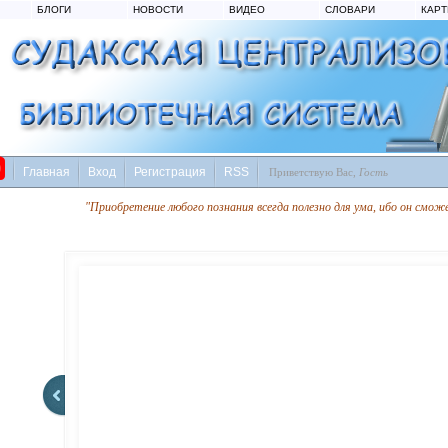
БЛОГИ
НОВОСТИ
ВИДЕО
СЛОВАРИ
КАР
Главная
Вход
Регистрация
RSS
Приветствую Вас
,
Гость
"Приобретение любого познания всегда полезно для ума, ибо он смож