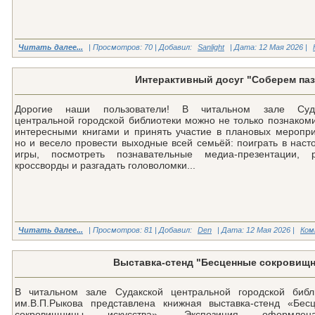
Читать далее...
| Просмотров: 70 | Добавил:
Sanlight
| Дата:
12 Мая 2026
|
Интерактивный досуг "Соберем па
Дорогие наши пользователи! В читальном зале Суда
центральной городской библиотеки можно не только познакоми
интересными книгами и принять участие в плановых меропри
но и весело провести выходные всей семьёй: поиграть в наст
игры, посмотреть познавательные медиа-презентации, 
кроссворды и разгадать головоломки...
Читать далее...
| Просмотров: 81 | Добавил:
Den
| Дата:
12 Мая 2026
|
Ком
Выставка-стенд "Бесценные сокровищн
В читальном зале Судакской центральной городской библ
им.В.П.Рыкова представлена книжная выставка-стенд «Бес
сокровищницы искусства». Экспозиция оформл