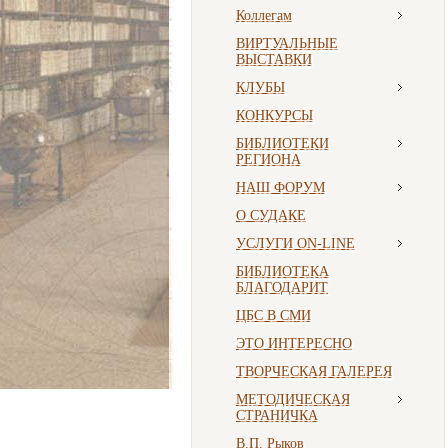
Коллегам
ВИРТУАЛЬНЫЕ
ВЫСТАВКИ
КЛУБЫ
КОНКУРСЫ
БИБЛИОТЕКИ
РЕГИОНА
НАШ ФОРУМ
О СУДАКЕ
УСЛУГИ ON-LINE
БИБЛИОТЕКА
БЛАГОДАРИТ
ЦБС В СМИ
ЭТО ИНТЕРЕСНО
ТВОРЧЕСКАЯ ГАЛЕРЕЯ
МЕТОДИЧЕСКАЯ
СТРАНИЧКА
В.П. Рыков