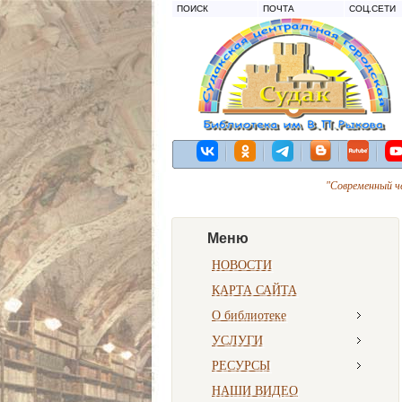
ПОИСК
ПОЧТА
СОЦ.СЕТИ
"Современный ч
Меню
НОВОСТИ
КАРТА САЙТА
О библиотеке
УСЛУГИ
РЕСУРСЫ
НАШИ ВИДЕО