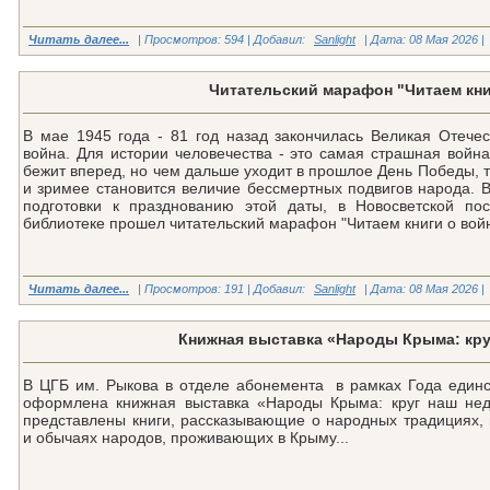
Читать далее...
| Просмотров: 594 | Добавил:
Sanlight
| Дата:
08 Мая 2026
|
Читательский марафон "Читаем кни
В мае 1945 года - 81 год назад закончилась Великая Отече
война. Для истории человечества - это самая страшная войн
бежит вперед, но чем дальше уходит в прошлое День Победы, 
и зримее становится величие бессмертных подвигов народа. 
подготовки к празднованию этой даты, в Новосветской пос
библиотеке прошел читательский марафон "Читаем книги о войн
Читать далее...
| Просмотров: 191 | Добавил:
Sanlight
| Дата:
08 Мая 2026
|
Книжная выставка «Народы Крыма: кру
В ЦГБ им. Рыкова в отделе абонемента в рамках Года един
оформлена книжная выставка «Народы Крыма: круг наш нед
представлены книги, рассказывающие о народных традициях, 
и обычаях народов, проживающих в Крыму...