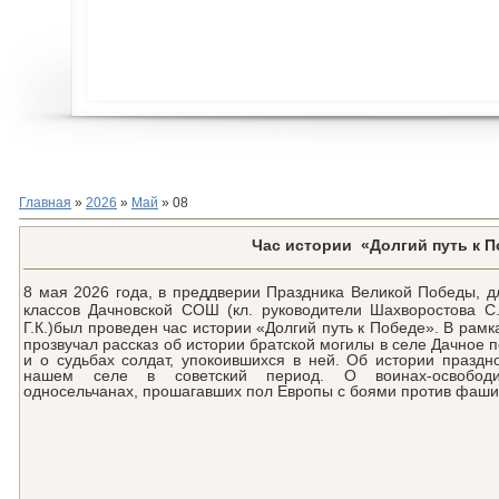
Главная
»
2026
»
Май
»
08
Час истории «Долгий путь к 
8 мая 2026 года, в преддверии Праздника Великой Победы, дл
классов Дачновской СОШ (кл. руководители Шахворостова С
Г.К.)был проведен час истории «Долгий путь к Победе».
В рамк
прозвучал рассказ об истории братской могилы в селе Дачное 
и о судьбах солдат, упокоившихся в ней. Об истории праздн
нашем селе в советский период. О воинах-освободи
односельчанах, прошагавших пол Европы с боями против фашиз