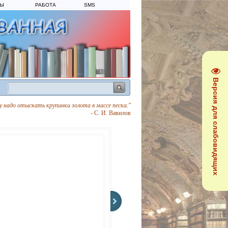
ТЫ
РАБОТА
SMS
Версия для слабовидящих
 надо отыскать крупинки золота в массе песка."
- С. И. Вавилов