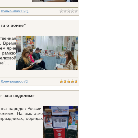
Комментарии (0)
ги о войне"
ственная
а. Время
тем ярче
В рамках
елковой
е"...
Комментарии (0)
г наш неделим»
ства народов России
елим». На выставке
праздниках, обрядах