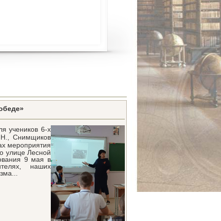
Победе»
я учеников 6-х
.Н., Снимщиков
ах мероприятия
по улице Лесной
ования 9 мая в
телях, наших
ма...