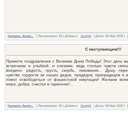
Читать далее...
| Просмотров: 83 | Добавил:
Sanlight
| Дата:
08 Мая 2026
|
С наступающим!!!
Примите поздравления с Великим Днем Победы! Этот день мы
встречаем и улыбкой, и слезами, ведь столько чувств смеш
воедино: радость, грусть, скорбь, ликование... Душу пере
чувство гордости за наших дедов, прадедов, прапрадедов и в
помог освободиться от фашистской оккупации! Желаем всем
мира, добра, счастья и гармонии!...
Читать далее...
| Просмотров: 82 | Добавил:
Sanlight
| Дата:
08 Мая 2026
|