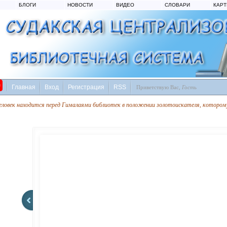
БЛОГИ
НОВОСТИ
ВИДЕО
СЛОВАРИ
КАР
Главная
Вход
Регистрация
RSS
Приветствую Вас
,
Гость
еловек находится перед Гималаями библиотек в положении золотоискателя, которому