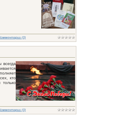
Комментарии (0)
 всегда
ивается
полняет
сех, кто
 только
Комментарии (0)