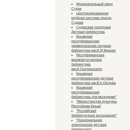
Муниципальный округ
Судак
Централизованная
клубная система города
Судака
Судакская городская
Детская библиотека
Крымская
республиканская
универсальная научная
библиотека им.И.Я.Франко
Республиканская
крымскотатарская
библиотека
им.И.Гаспринского
Крымская
республиканская детская
библиотека им.В.Н.Орлова
Крымская
республиканская
библиотека для молодежи"
"Министерство культуры
Республики Крым"
"Российская
библиотечная ассоциация"
"Национальная
электронная детская
библиотека"