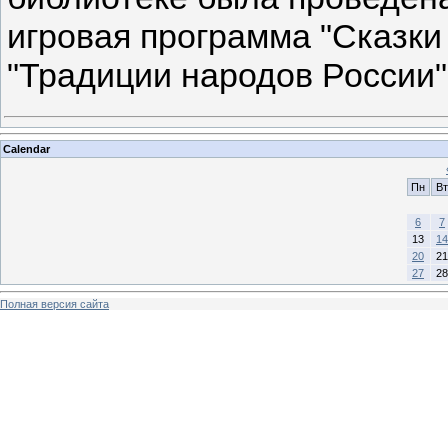
игровая программа "Сказки
"Традиции народов России".
Calendar
Пн
Вт
6
7
13
14
20
21
27
28
Полная версия сайта