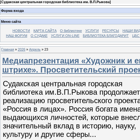
[
Судакская центральная городская библиотека им. В.П.Рыкова
]
Форма входа
Меню сайта
НОВОСТИ
КАРТА САЙТА
О библиотеке
УСЛУГИ
РЕСУРСЫ
НАШИ ВИ
НАШ ФОРУМ
О СУДАКЕ
УСЛУГИ ON-LINE
БИБЛИОТЕКА БЛАГОДАРИТ
ЦБС
Главная
»
2026
»
Апрель
»
23
Медиапрезентация «Художник и е
штрихе». Просветительский проек
Судакская центральная городская
библиотека им.В.П.Рыкова продолжает
реализацию просветительского проект
«Россия в лицах».
Россия богата имен
выдающихся личностей, которые внес
значительный вклад в историю, науку,
культуру и другие сферы...