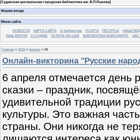
[
Судакская центральная городская библиотека им. В.П.Рыкова
]
Форма входа
Меню сайта
НОВОСТИ
КАРТА САЙТА
О библиотеке
УСЛУГИ
РЕСУРСЫ
НАШИ ВИ
НАШ ФОРУМ
О СУДАКЕ
УСЛУГИ ON-LINE
БИБЛИОТЕКА БЛАГОДАРИТ
ЦБС
Главная
»
2026
»
Апрель
»
06
Онлайн-викторина "Русские наро
6 апреля отмечается день 
сказки – праздник, посвящё
удивительной традиции ру
культуры. Это важная част
страны. Они никогда не тер
лишаются интереса как юны