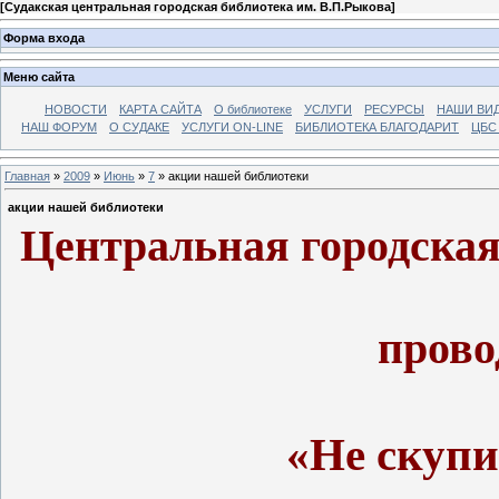
[
Судакская центральная городская библиотека им. В.П.Рыкова
]
Форма входа
Меню сайта
НОВОСТИ
КАРТА САЙТА
О библиотеке
УСЛУГИ
РЕСУРСЫ
НАШИ ВИ
НАШ ФОРУМ
О СУДАКЕ
УСЛУГИ ON-LINE
БИБЛИОТЕКА БЛАГОДАРИТ
ЦБС
Главная
»
2009
»
Июнь
»
7
» акции нашей библиотеки
акции нашей библиотеки
Центральная городская
прово
«Не скупи