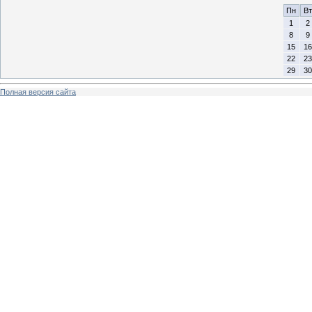
Пн
Вт
1
2
8
9
15
16
22
23
29
30
Полная версия сайта