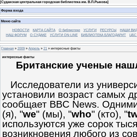
[
Судакская центральная городская библиотека им. В.П.Рыкова
]
Форма входа
Меню сайта
НОВОСТИ
КАРТА САЙТА
О библиотеке
УСЛУГИ
РЕСУРСЫ
НАШИ ВИ
НАШ ФОРУМ
О СУДАКЕ
УСЛУГИ ON-LINE
БИБЛИОТЕКА БЛАГОДАРИТ
ЦБС
Главная
»
2009
»
Апрель
»
21
» интересные факты
интересные факты
Британские ученые наш
Исследователи из университ
установили возраст самых др
сообщает BBC News. Одними 
(я), "
we
" (мы), "
who
" (кто), "
t
используются уже сорок тыся
возникновения любого из со